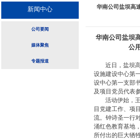
华南公司盐坝高
新闻中心
公司要闻
华南公司
盐坝
公司要闻
媒体聚焦
公
媒体聚焦
专题报道
近
日，盐坝
设施建设中心第一
专题报道
设中心第一支部
及项目党员代表
活动伊始，
目党建
工作、项目
流。钟诗圣一行
涌红色教育基地
所付出的巨大牺